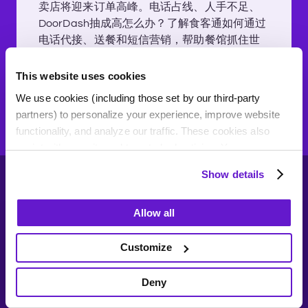
卖店将迎来订单高峰。电话占线、人手不足、
DoorDash抽成高怎么办？了解食客通如何通过
电话代接、送餐和短信营销，帮助餐馆抓住世
界杯爆单机会。
This website uses cookies
We use cookies (including those set by our third-party
Read More
partners) to personalize your experience, improve website
functionality, and analyze our traffic. These cookies also
assist with security and targeted advertising. Your
information may be recorded or shared with third parties for
Show details
these purposes. Residents of certain jurisdictions can opt
out by clicking "Deny," but this may affect your site
Allow all
experience. By clicking "Allow all" or continuing to browse,
you consent to our use of cookies.
帮助您餐馆降低成本,
生意腾飞
Customize
1-833-909-3714
For more details and to manage your preferences, click
餐馆类型
加入3000+老板的行列, 用食客通搞
"Customize" or "Show Details."
Deny
定电话单, 享专属优惠！
中餐馆
寿司