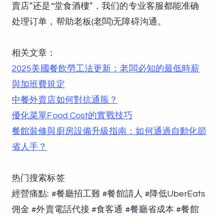
賣店”还是“堂食酒樓”，我们的专业客服都能准确
处理订单，帮助老板(老闆)无障碍沟通。
相关文章：
2025美國餐飲勞工法更新：老闆必知的最低時薪
與加班費規定
中餐外賣店如何對抗通脹？
優化菜單Food Cost的實戰技巧
餐館裝修與廚房設備升級指南：如何通過自動化節
省人手？
热门搜索标签
經營痛點: #餐廳招工難 #餐館請人 #降低UberEats
佣金 #外賣電話代接 #食客通 #餐廳省成本 #餐館