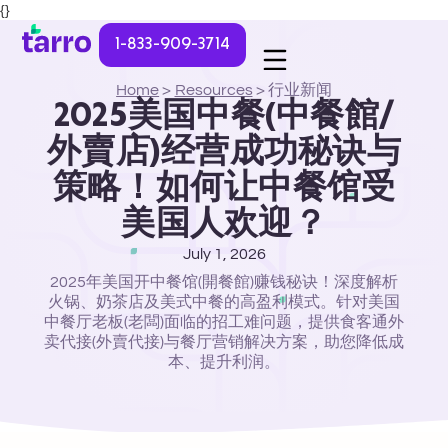
{}
1-833-909-3714
Home
>
Resources
>
行业新闻
2025美国中餐(中餐館/
外賣店)经营成功秘诀与
策略！如何让中餐馆受
美国人欢迎？
July 1, 2026
2025年美国开中餐馆(開餐館)赚钱秘诀！深度解析
火锅、奶茶店及美式中餐的高盈利模式。针对美国
中餐厅老板(老闆)面临的招工难问题，提供食客通外
卖代接(外賣代接)与餐厅营销解决方案，助您降低成
本、提升利润。