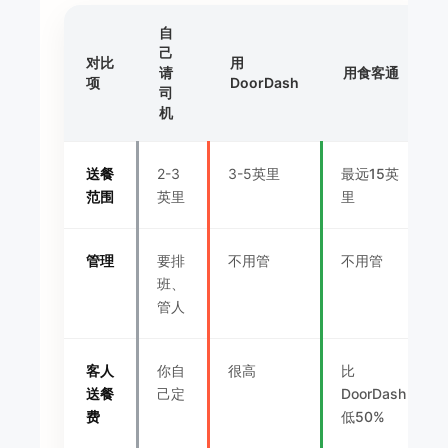
自
己
对比
用
请
用食客通
项
DoorDash
司
机
送餐
2-3
3-5英里
最远15英
范围
英里
里
管理
要排
不用管
不用管
班、
管人
客人
你自
很高
比
送餐
己定
DoorDash
费
低50%