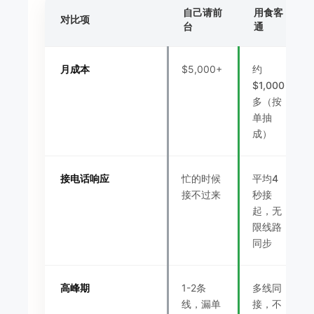
自己请前
用食客
对比项
台
通
月成本
$5,000+
约
$1,000
多（按
单抽
成）
接电话响应
忙的时候
平均4
接不过来
秒接
起，无
限线路
同步
高峰期
1-2条
多线同
线，漏单
接，不