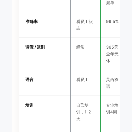
漏单
准确率
看员工状
99.5%
态
请假 / 迟到
经常
365天
全年无
休
语言
看员工
英西双
语
培训
自己培
专业培
训，1-2
训4周
天