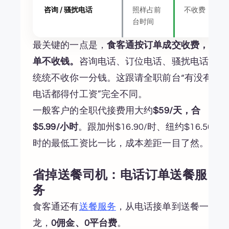
咨询 / 骚扰电话
照样占前
不收费
台时间
最关键的一点是，
食客通按订单成交收费，没
单不收钱。
咨询电话、订位电话、骚扰电话，
统统不收你一分钱。这跟请全职前台“有没有
电话都得付工资”完全不同。
一般客户的全职代接费用大约
$59/天，合
$5.99/小时
。跟加州$16.90/时、纽约$16.50/
时的最低工资比一比，成本差距一目了然。
省掉送餐司机：电话订单送餐服
务
食客通还有
送餐服务
，从电话接单到送餐一条
龙，
0佣金、0平台费
。