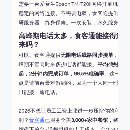
需要一台爱普生Epson TM-T20II网络打单机和
稳定的网络连接。不需要电脑，食客通提供自
研服务器，终身保修。一次安装，永久服务。
高峰期电话太多，食客通能接得过
来吗？
可以。食客通提供
无限电话线路同步接单
，高
峰期不管同时来多少电话都能接。
平均4秒接
起，2分钟内完成订单，99.5%准确率
。这一
点是请前台最难做到的，因为一个人同一时间
只能接一通电话。
2026不想让员工工资上涨进一步压缩你的利
润？
食客通
已服务全美
3,000+家中餐馆
，帮餐
馆省下前台+送餐司机的人工成本，全年365