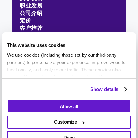
职业发展
公司介绍
定价
客户推荐
资源分享
网站地图
This website uses cookies
We use cookies (including those set by our third-party
partners) to personalize your experience, improve website
functionality, and analyze our traffic. These cookies also
assist with security and targeted advertising. Your
Talk To Sales
information may be recorded or shared with third parties for
Show details
these purposes. Residents of certain jurisdictions can opt
隐私政策
更改您的同意设置
out by clicking "Deny," but this may affect your site
您的数据权利
使用条款
Allow all
experience. By clicking "Allow all" or continuing to browse,
版权文本© 2015-2026 Wonders
you consent to our use of cookies.
Technologies Corp., DBA Tarro™.
Customize
1-833-909-3714
For more details and to manage your preferences, click
加入3000+老板的行列, 用食客通搞
"Customize" or "Show Details."
定电话单, 享专属优惠！
Deny