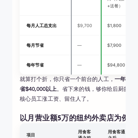
+送餐）
每月人工总支出
$9,700
$1,800
每月节省
—
$7,900
每年节省
—
$94,800
就算打个折，你只省一个前台的人工，
一年也
省$40,000以上
。省下来的钱，够你给后厨的
核心员工涨工资、留住人了。
以月营业额5万的纽约外卖店为例
用食客
用食客通
项目
通之前
之后