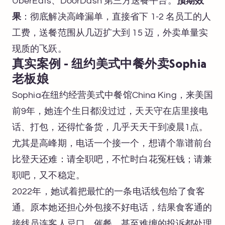
UberEats、DoorDash 第三方送餐平台。
预期效
果
：彻底解决高峰漏单，直接省下 1-2 名员工的人
工费，送餐范围从几迈扩大到 15 迈，外卖单量实
现质的飞跃。
真实案例 - 纽约美式中餐外卖Sophia
老板娘
Sophia在纽约经营美式中餐馆China King，来美国
前9年，她连个生日都没过过，天天守在店里接电
话、打包，还得忙备货，几乎天天干到凌晨1点。
尤其是高峰期，电话一个接一个，想请个靠谱前台
比登天还难：请全职吧，不忙时白花冤枉钱；请兼
职吧，又不稳定。
2022年，她试着把最忙的一条电话线包给了食客
通。原本她还担心外包接不好电话，结果食客通的
接线员连客人忌口、催餐、甚至难缠的投诉都处理