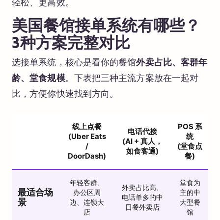
轻松、更高效。
美国餐馆接单系统有哪些？
3种方案完整对比
选接单系统，核心是看你的餐馆
外卖占比、客群年
龄、堂食规模
。下表把三种主流方案放在一起对
比，方便你快速找到方向。
线上点餐
POS 系
电话代接
(Uber Eats
统
(AI + 真人，
/
(堂食点
如食客通)
DoorDash)
餐)
年轻客群、
堂食为
外卖占比高、
最适合场
办公区周
主的中
电话单多的中
景
边、连锁大
大型餐
日餐外卖店
店
馆