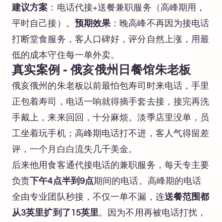
建议方案
：电话代接+送餐兼职服务（高峰期用，
平时自己接）。
预期效果
：晚高峰不再因为接电话
打断堂食服务，客人口碑好，评分自然上涨，用最
低的成本守住每一单外卖。
真实案例 - 俄亥俄州日餐馆朱老板
俄亥俄州的朱老板以前最怕包寿司时来电话，手里
正包着寿司，电话一响就得摘手套去接，接完再洗
手戴上，来来回回，十分麻烦。淡季店里没单，员
工坐着玩手机；高峰期电话打不进，客人气得留差
评，一个月白白流失几千美金。
后来他用食客通代接电话的兼职服务，每天专主要
负责
下午4点半到9点
期间的电话。高峰期的电话
全由专业团队秒接，不仅一单不漏，连
送餐范围都
从3英里扩到了15英里
。因为不用再被电话打扰，