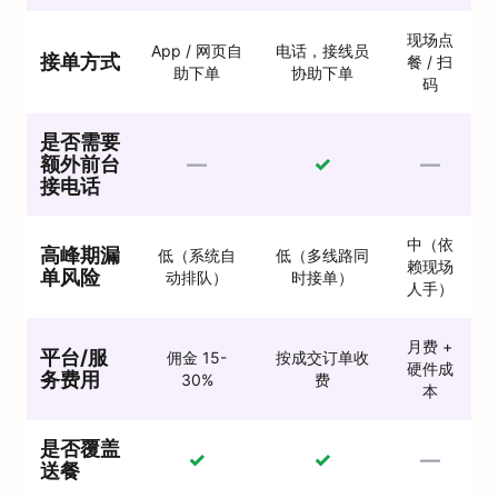
现场点
App / 网页自
电话，接线员
接单方式
餐 / 扫
助下单
协助下单
码
是否需要
额外前台
—
✓
—
接电话
中（依
高峰期漏
低（系统自
低（多线路同
赖现场
单风险
动排队）
时接单）
人手）
月费 +
平台/服
佣金 15-
按成交订单收
硬件成
务费用
30%
费
本
是否覆盖
✓
✓
—
送餐