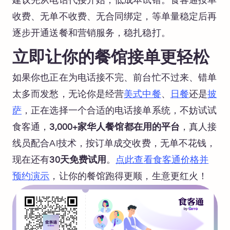
建议先从电话代接开始，低成本试错。食客通按单
收费、无单不收费、无合同绑定，等单量稳定后再
逐步开通送餐和营销服务，稳扎稳打。
立即让你的餐馆接单更轻松
如果你也正在为电话接不完、前台忙不过来、错单
太多而发愁，无论你是经营
美式中餐
、
日餐
还是
披
萨
，正在选择一个合适的电话接单系统，不妨试试
食客通，
3,000+家华人餐馆都在用的平台
，真人接
线员配合AI技术，按订单成交收费，无单不花钱，
现在还有
30天免费试用
。
点此查看食客通价格并
预约演示
，让你的餐馆跑得更顺，生意更红火！