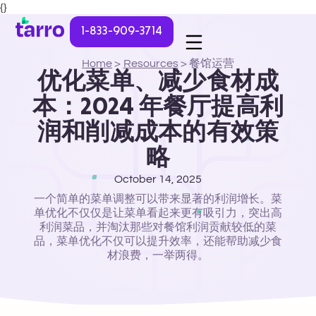
{}
1-833-909-3714
Home
>
Resources
>
餐馆运营
优化菜单、减少食材成
本：2024 年餐厅提高利
润和削减成本的有效策
略
October 14, 2025
一个简单的菜单调整可以带来显著的利润增长。菜
单优化不仅仅是让菜单看起来更有吸引力，突出高
利润菜品，并淘汰那些对餐馆利润贡献较低的菜
品，菜单优化不仅可以提升效率，还能帮助减少食
材浪费，一举两得。