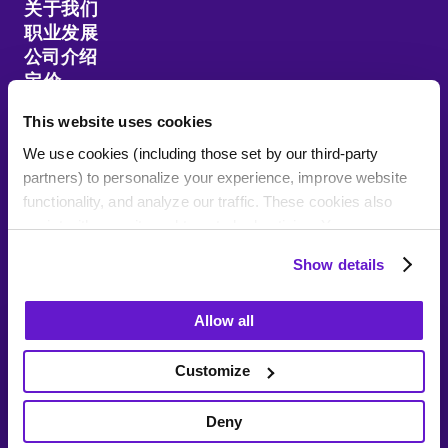
关于我们
职业发展
公司介绍
定价
客户推荐
This website uses cookies
资源分享
We use cookies (including those set by our third-party
网站地图
partners) to personalize your experience, improve website
functionality, and analyze our traffic. These cookies also
assist with security and targeted advertising. Your
information may be recorded or shared with third parties for
Show details
these purposes. Residents of certain jurisdictions can opt
Talk To Sales
out by clicking "Deny," but this may affect your site
隐私政策
更改您的同意设置
您的数据权利
Allow all
experience. By clicking "Allow all" or continuing to browse,
使用条款
you consent to our use of cookies.
Customize
1-833-909-3714
版权文本© 2015-2026 Wonders Technologies Corp.,
For more details and to manage your preferences, click
DBA Tarro™.
加入3000+老板的行列, 用食客通搞
"Customize" or "Show Details."
Deny
定电话单, 享专属优惠！