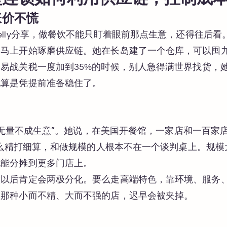
涨价不慌
elly分享，做餐饮不能只盯着眼前那点生意，还得往后
是马上开始琢磨供应链。她在长岛建了一个仓库，可以囤
易战关税一度加到35%的时候，别人急得满世界找货，
她算是凭提前准备稳住了。
强调“无量不成生意”。她说，在美国开餐馆，一家店和一百
再怎么精打细算，和做规模的人根本不在一个谈判桌上。规
也能分摊到更多门店上。
饮以后肯定会两极分化。要么走高端特色，靠环境、服务
间那种小而不精、大而不强的店，迟早会被夹掉。