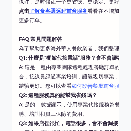
也许，是时候让一个更省钱、更稳定、更好管的
点击
了解食客通远程前台服务
看看在不增加人手
更多订单。
FAQ 常見問題解答
為了幫助更多海外華人餐飲業者，我們整理了以
Q1: 什麼是“餐館代接電話”服務？會不會讓客
A:
這是一種由專業團隊遠程處理餐廳訂單的服務
合，接線員經過專業培訓，語氣親切專業，客人
體驗更好。您可以查看
如何改善餐廳前台服務
了
Q2: 這種服務真的能幫我省錢嗎？
A:
是的。數據顯示，使用專業代接服務為餐館
每
聘、培訓和員工保險的費用。
Q3: 如果店裡很忙，電話很多，會不會漏接？