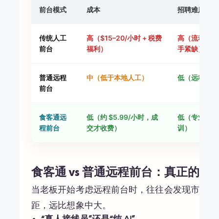
前台模式
成本
招聘难度
传统人工
高（$15–20/小时 + 税费
高（流动性大
前台
福利）
手紧缺）
普通远程
中（低于本地人工）
低（远程易招
前台
食客通远
低（约 $5.99/小时，成
低（专业筛选
程前台
交才收费）
训）
食客通 vs 普通远程前台：真正的差
当老板开始考虑远程前台时，往往会发现市面上
距，远比想象中大。