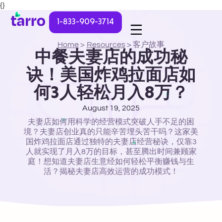
{}
1-833-909-3714
Home
>
Resources
>
客户故事
中餐夫妻店的成功秘
诀！美国炸鸡拉面店如
何3人轻松月入8万？
August 19, 2025
夫妻店如何用科学的经营模式突破人手不足的困
境？夫妻店创业真的只能辛苦埋头苦干吗？这家美
国炸鸡拉面店通过独特的夫妻店经营秘诀，仅靠3
人就实现了月入8万的目标，甚至腾出时间兼顾家
庭！想知道夫妻店生意经如何轻松平衡赚钱与生
活？揭秘夫妻店高效运营的成功模式！