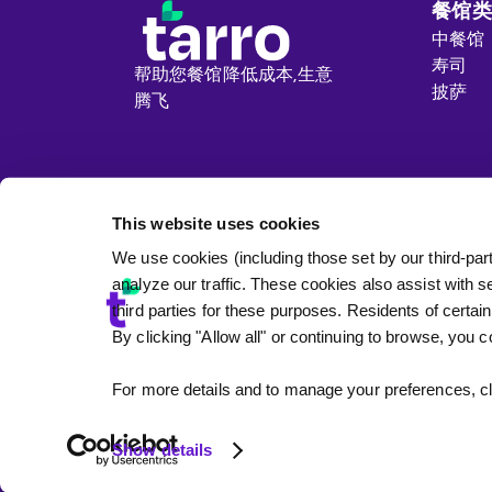
餐馆
中餐馆
寿司
帮助您餐馆降低成本,
生意
披萨
腾飞
This website uses cookies
We use cookies (including those set by our third-par
analyze our traffic. These cookies also assist with 
third parties for these purposes. Residents of certain
By clicking "Allow all" or continuing to browse, you 
隐私政策
更改您的同意设置
您
For more details and to manage your preferences, cl
Show details