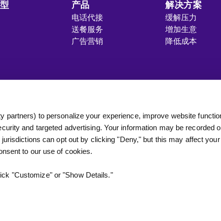
类型
产品
解决方案
电话代接
缓解压力
送餐服务
增加生意
广告营销
降低成本
ty partners) to personalize your experience, improve website function
security and targeted advertising. Your information may be recorded o
 jurisdictions can opt out by clicking "Deny," but this may affect your
consent to our use of cookies.
的数据权利
使用条款
版权文本© 2015-2026 
ick "Customize" or "Show Details."