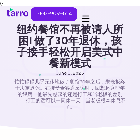
{}
1-833-909-3714
纽约餐馆不再被请人所
困| 做了30年退休，孩
子接手轻松开启美式中
餐新模式
June 9, 2025
忙忙碌碌几乎无休地做了餐馆30年之后，朱老板终
于决定退休。在接受食客通采访时，回想起这些年
的经历，他最先感叹的还是打工和当老板的差别
——打工的话可以一周休一天，当老板根本休息不
了。