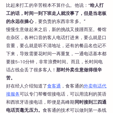
比起来打工的辛苦根本不算什么。他说：“
给人打
工的话，时间一到下班走人就没事了，但是当老板
的永远在操心
，要负责的东西非常多。”
慢慢生意做起来之后，新的挑战又接踵而至。餐馆
在杂区，各种口音的客人电话打进来，要么就是口
音重，要么就是听不清地址，还有的餐品名也记不
下来，导致需要花时间一再重复，一通电话基本都
要接5~10分钟，非常浪费时间。而且，长时间电
话占线会丢了很多客人！
那时外卖生意做得很辛
苦。
好在经人介绍知道了
食客通
，食客通的
外卖电话代
接服务
可以专门帮餐馆接电话，可以用流利的英语
和西班牙语接电话，即便是高峰期
同时接到三四通
电话页毫无压力。
食客通的技术可以做到第一条线