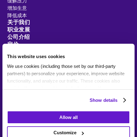
缓解压力
增加生意
降低成本
关于我们
职业发展
公司介绍
定价
客户推荐
This website uses cookies
资源分享
We use cookies (including those set by our third-party
网站地图
partners) to personalize your experience, improve website
functionality, and analyze our traffic. These cookies also
assist with security and targeted advertising. Your
information may be recorded or shared with third parties for
Show details
these purposes. Residents of certain jurisdictions can opt
Talk To Sales
out by clicking "Deny," but this may affect your site
隐私政策
更改您的同意设置
您的数据权利
Allow all
experience. By clicking "Allow all" or continuing to browse,
使用条款
you consent to our use of cookies.
Customize
1-833-909-3714
版权文本© 2015-2026 Wonders Technologies Corp.,