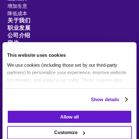
增加生意
降低成本
关于我们
职业发展
公司介绍
定价
客户推荐
This website uses cookies
资源分享
We use cookies (including those set by our third-party
网站地图
partners) to personalize your experience, improve website
functionality, and analyze our traffic. These cookies also
assist with security and targeted advertising. Your
information may be recorded or shared with third parties for
Show details
these purposes. Residents of certain jurisdictions can opt
Talk To Sales
out by clicking "Deny," but this may affect your site
隐私政策
更改您的同意设置
您的数据权利
Allow all
experience. By clicking "Allow all" or continuing to browse,
使用条款
you consent to our use of cookies.
Customize
1-833-909-3714
版权文本© 2015-2026 Wonders Technologies Corp.,