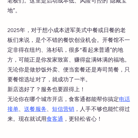
老板们。这里是启动成本低、风险可控的“隐藏宝
地”。
2025年，对于想小成本进军美式中餐或日餐的老
板们来说，是个不错的餐饮创业机会。开餐馆不一
定非得在纽约、洛杉矶，很多“看起来普通”的地
方，可能正是你发家致富、赚得盆满钵满的福地。
无论你是做炒饭外卖、便当套餐还是寿司简餐，只
要餐馆选址对了，就成功了一半。
新店选好了？服务也要跟得上！
无论你在哪个城市开店，食客通都能帮你搞定
电话
接单
、
送餐服务
、
短信营销
，人手不够也能忙得过
来。现在就试用
食客通
，更轻松省心！