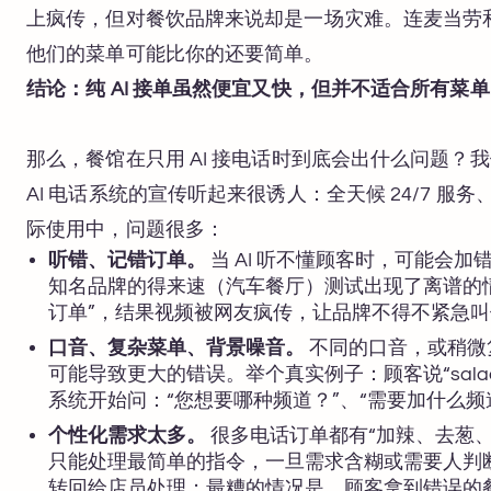
上疯传，但对餐饮品牌来说却是一场灾难。连麦当劳和
他们的菜单可能比你的还要简单。
结论：纯 AI 接单虽然便宜又快，但并不适合所有菜
那么，餐馆在只用 AI 接电话时到底会出什么问题？
AI 电话系统的宣传听起来很诱人：全天候 24/7 服务
际使用中，问题很多：
听错、记错订单。
当 AI 听不懂顾客时，可能会
知名品牌的得来速（汽车餐厅）测试出现了离谱的
订单”，结果视频被网友疯传，让品牌不得不紧急
口音、复杂菜单、背景噪音。
不同的口音，或稍微复
可能导致更大的错误。举个真实例子：顾客说“salad（沙
系统开始问：“您想要哪种频道？”、“需要加什么
个性化需求太多。
很多电话订单都有“加辣、去葱、
只能处理最简单的指令，一旦需求含糊或需要人判断
转回给店员处理；最糟的情况是，顾客拿到错误的